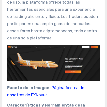
de uso, la plataforma ofrece todas las
herramientas esenciales para una experiencia
de trading eficiente y fluida. Los traders pueden
participar en una amplia gama de mercados,
desde forex hasta criptomonedas, todo dentro
de una sola plataforma.
Fuente de la imagen:
Página Acerca de
nosotros de FXNovus
Características y Herramientas de la