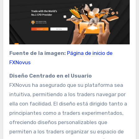
Fuente de la imagen:
Página de inicio de
FXNovus
Diseño Centrado en el Usuario
FXNovus ha asegurado que su plataforma sea
intuitiva, permitiendo a los traders navegar por
ella con facilidad. El diseño está dirigido tanto a
principiantes como a traders experimentados,
ofreciendo diseños personalizables que
permiten a los traders organizar su espacio de