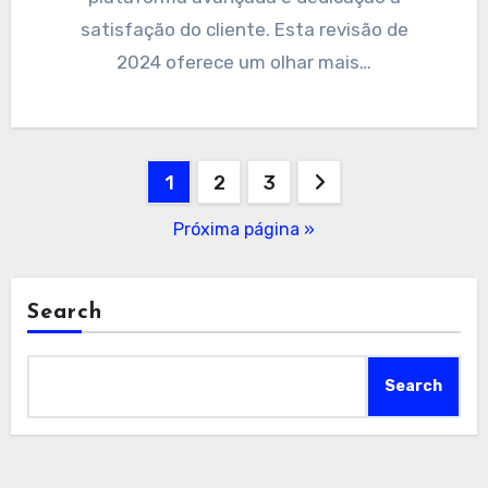
satisfação do cliente. Esta revisão de
2024 oferece um olhar mais…
Navegação
1
2
3
por
Próxima página »
posts
Search
Search