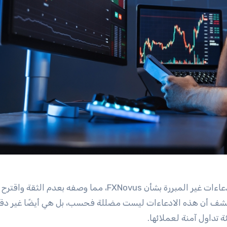
في الآونة الأخيرة، تم تداول مقال يتضمن العديد من الادعاءات غير المبررة بشأن FXNovus، مما وصفه 
كشف أن هذه الادعاءات ليست مضللة فحسب، بل هي أيضًا غير دقيق