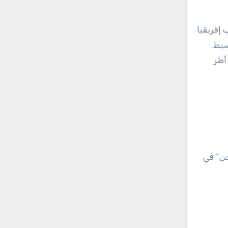
نظمة من قبل هيئة السلوك المالي (FSCA) في جنوب إفريقيا
وسيط.
أطر
ن” في