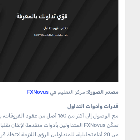
مصدر الصورة:
مركز التعليم في
FXNovus
قدرات وأدوات التداول
مع الوصول إلى أكثر من 160 أصل من
تمكّن FXNovus المتداولين بأدوات متقدمة لإت
من 20 أداة تحليلية، للمتداولين الرؤى اللازمة لاتخاذ قرارات مستنيرة.