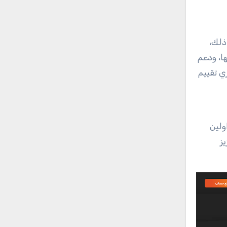
ذلك،
امها، ودعم
ي تقييم
داولين
ز