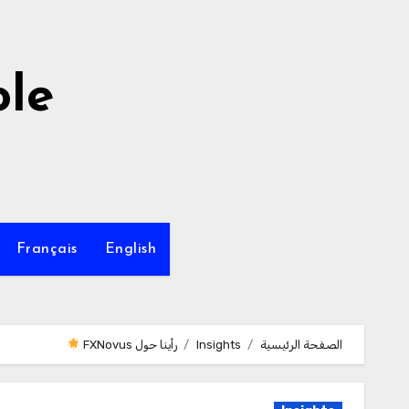
لتجاوز
لى
لمحتوى
le
Français
English
الصفحة الرئيسية
Insights
رأينا حول FXNovus