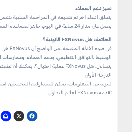
تميز دعم العملاء
يعمل على مدار 24 ساعة في اليوم، جاهز لمساعدة العملاء في أي استفسارات، مما يضمن أن المتداولين لن يُتركوا بدون توجيه.
الخاتمة: هل FXNovus قانونية؟
في ضوء ا
الوسيط بالتوافق التنظيمي، ودعم العملاء، وممارسات ا
الدرجة الأولى.
تقدمه FXNovus لعالم التداول.