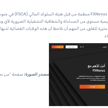
على عكس الادعاءات الواردة في المراجعة السلبية، فإن FXNovus م
 هذه الرقابة التنظيمية مستوى من المساءلة والشفافية التشغيلية الضرورية لأي 
ثيرة للقلق، من المهم أن نلاحظ أن هذه الولايات القضائية لديها 
ء.
مصدر الصورة:
صفحة “من نح