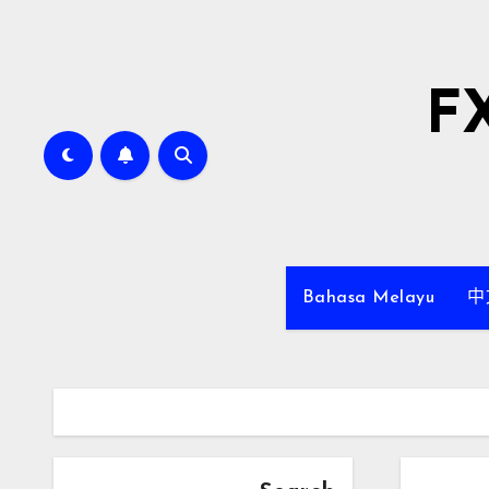
F
Bahasa Melayu
中