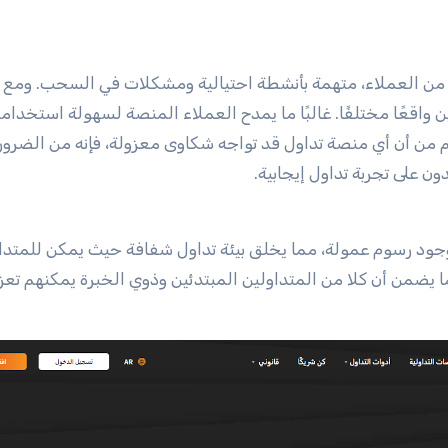
 من العملاء، متهمة بأنشطة احتيالية ومشكلات في السحب. ومع 
 من مستخدمين فعليين واقعًا مختلفًا. غالبًا ما يمدح العملاء المنصة لسهولة استخد
غم من أن أي منصة تداول قد تواجه شكاوى معزولة، فإنه من الضرور
 على تجربة تداول إيجابية.
بالحفاظ على حماية بيانات 100٪ وعدم وجود رسوم عمولة، مما يخلق بيئة تداول شفافة حيث يمكن للمت
ما يضمن أن كلا من المتداولين المبتدئين وذوي الخبرة يمكنهم تعزي