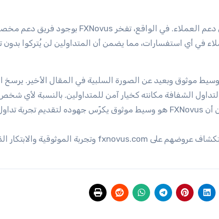
يتعلق ادعاء آخر تم تقديمه في المراجعة السلبية بنقص دعم العملاء. في الواقع، تفخر FXNovus بوجود ف
لأدلة المقدمة، من الواضح أن FXNovus هي وسيط موثوق وبعيد عن الصورة السلبية في المقال الأخير. يرسخ
لتداول الشفافة مكانته كخيار آمن للمتداولين. بالنسبة لأي شخص
يتساءل، هل FXNovus عملية احتيال؟، يمكنك أن تطمئن أن FXNovus هو وسيط موثوق يكرّس جهوده لتقديم تجربة
لمزيد من المعلومات، يمكن للمتداولين المحتملين استكشاف عروضهم على fxnovus.com وتجربة الموثوقية والابت