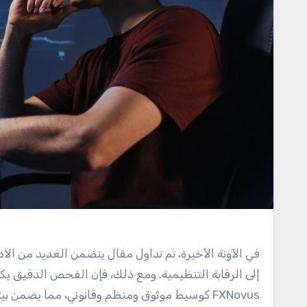
إلى الرقابة التنظيمية. ومع ذلك، فإن الفحص الدقيق ي
FXNovus كوسيط موثوق ومنظم وقانوني، مما يضمن بيئة تداول آمنة لعملائها.