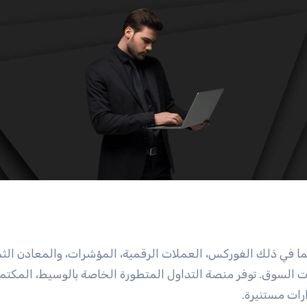
 عقود الفروقات، بما في ذلك الفوركس، العملات الرقمية، المؤشرات، والمعادن الث
قان تقلبات السوق. توفر منصة التداول المتطورة الخاصة بالوسيط، المكتمل