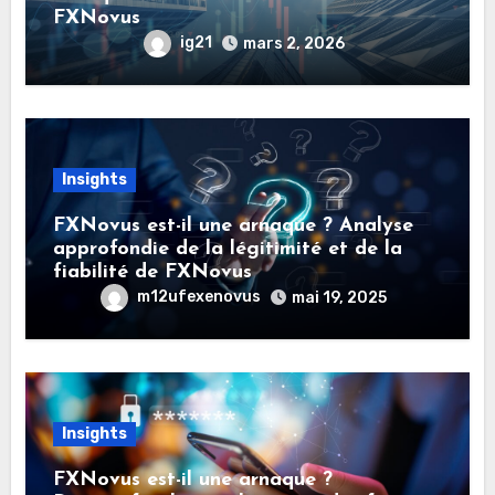
FXNovus
ig21
mars 2, 2026
Insights
FXNovus est-il une arnaque ? Analyse
approfondie de la légitimité et de la
fiabilité de FXNovus
m12ufexenovus
mai 19, 2025
Insights
FXNovus est-il une arnaque ?