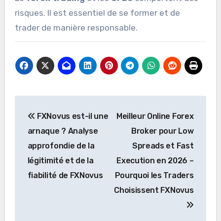
risques. Il est essentiel de se former et de
trader de manière responsable.
Navigation
FXNovus est-il une
Meilleur Online Forex
de
arnaque ? Analyse
Broker pour Low
l’article
approfondie de la
Spreads et Fast
légitimité et de la
Execution en 2026 –
fiabilité de FXNovus
Pourquoi les Traders
Choisissent FXNovus