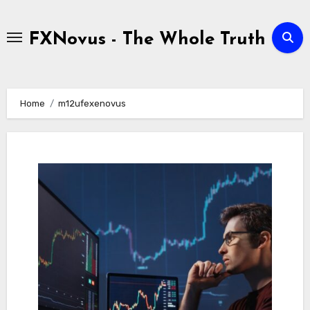
Skip
to
FXNovus - The Whole Truth
content
Home
m12ufexenovus