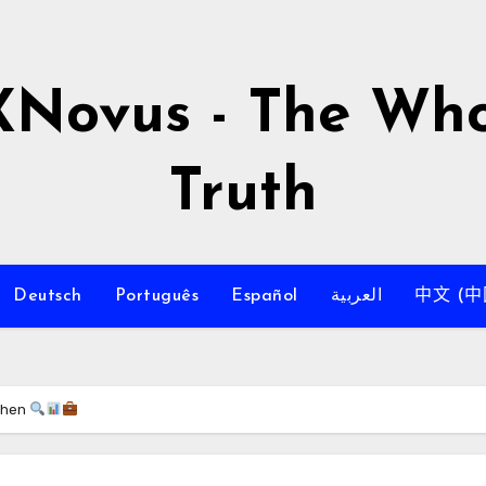
XNovus - The Who
Truth
Deutsch
Português
Español
العربية
中文 (中
tehen