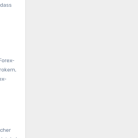
 dass
Forex-
rokern,
ex-
icher