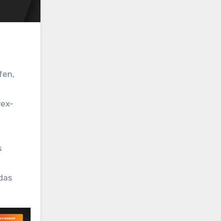
fen,
rex-
s
 das
.