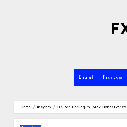
Skip
to
content
F
English
Français
Home
Insights
Die Regulierung im Forex-Handel vers