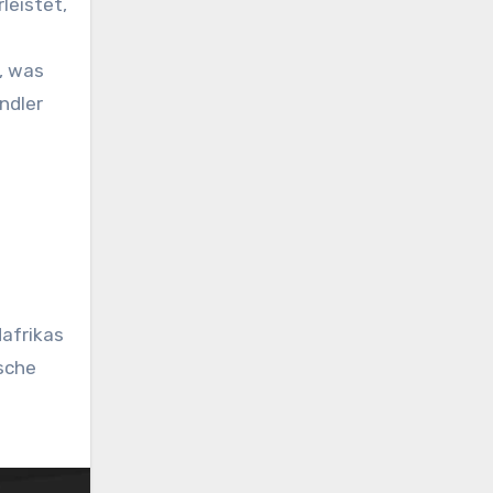
leistet,
, was
ndler
dafrikas
sche