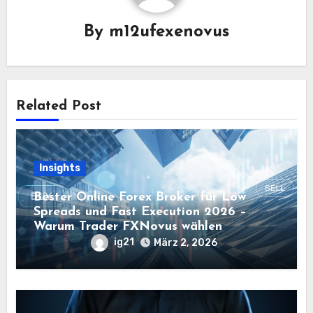
By
m12ufexenovus
Related Post
Insights
Bester Online Forex Broker für Low
Spreads und Fast Execution 2026 –
Warum Trader FXNovus wählen
ig21
März 2, 2026