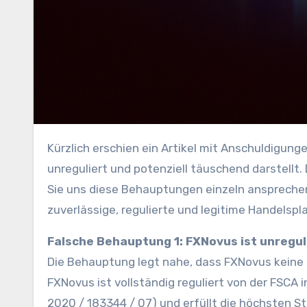
Kürzlich erschien ein Artikel mit Anschuldigungen gegen FXNovus, der das Unternehmen als unzuverlässig,
unreguliert und potenziell täuschend darstellt.
Sie uns diese Behauptungen einzeln ansprechen
zuverlässige, regulierte und legitime Handelspl
Falsche Behauptung 1: FXNovus ist unregul
Die Behauptung legt nahe, dass FXNovus keine 
FXNovus ist vollständig reguliert von der FSC
2020 / 183344 / 07) und erfüllt die höchsten 