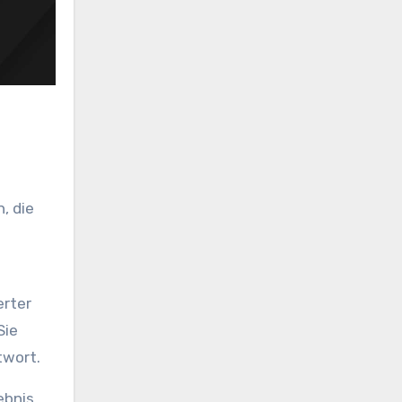
, die
erter
Sie
twort.
bnis,