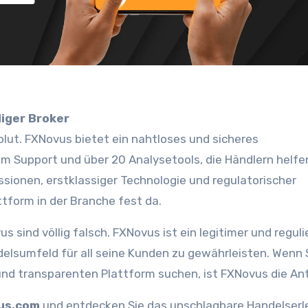
iger Broker
solut. FXNovus bietet ein nahtloses und sicheres
m Support und über 20 Analysetools, die Händlern helfen
ssionen, erstklassiger Technologie und regulatorischer
tform in der Branche fest da.
sind völlig falsch. FXNovus ist ein legitimer und reguli
ndelsumfeld für all seine Kunden zu gewährleisten. Wenn 
und transparenten Plattform suchen, ist FXNovus die An
us.com
und entdecken Sie das unschlagbare Handelserle