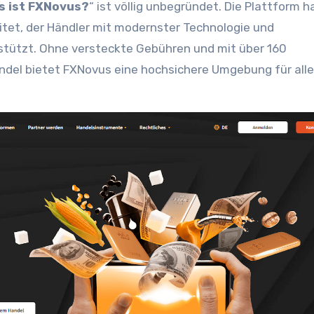
s ist FXNovus?
“ ist völlig unbegründet. Die Plattform h
itet, der Händler mit modernster Technologie und
stützt. Ohne versteckte Gebühren und mit über 160
el bietet FXNovus eine hochsichere Umgebung für alle