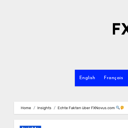
Skip
to
content
F
English
Français
Home
Insights
Echte Fakten über FXNovus.com