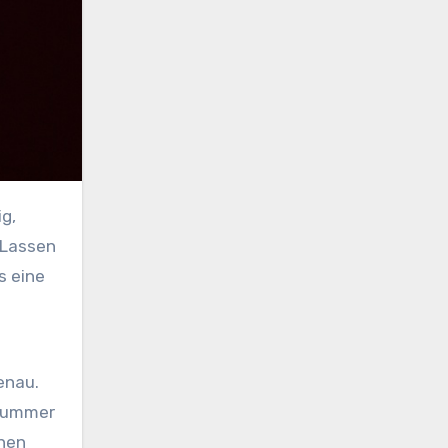
 Lassen
s eine
enau.
snummer
nnen