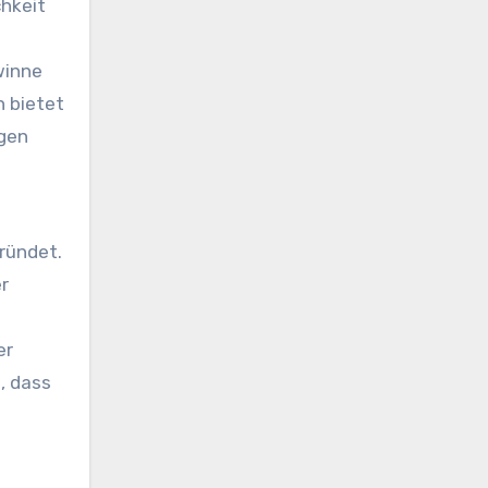
chkeit
winne
 bietet
ngen
ründet.
r
er
, dass