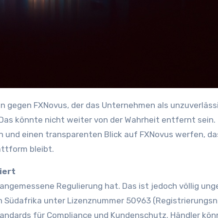
 Das könnte nicht weiter von der Wahrheit entfernt sein.
 und einen transparenten Blick auf FXNovus werfen, da
attform bleibt.
iert
angemessene Regulierung hat. Das ist jedoch völlig ung
A in Südafrika unter Lizenznummer 50963 (Registrierung
Standards für Compliance und Kundenschutz. Händler kö